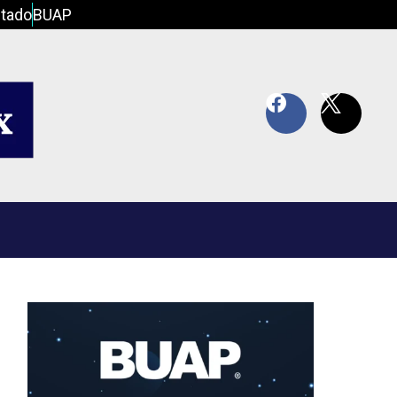
tado
BUAP