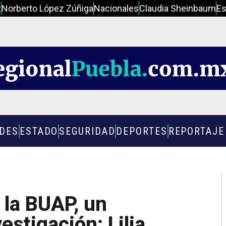
z
Norberto López Zúñiga
Nacionales
Claudia Sheinbaum
Es
ADES
ESTADO
SEGURIDAD
DEPORTES
REPORTAJE
e la BUAP, un
estigación: Lilia