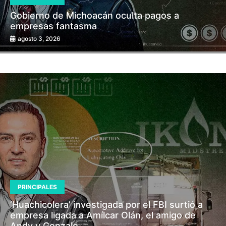
Gobierno de Michoacán oculta pagos a
empresas fantasma
agosto 3, 2026
PRINCIPALES
‘Huachicolera’ investigada por el FBI surtió a
empresa ligada a Amílcar Olán, el amigo de
Andy y Gonzalo