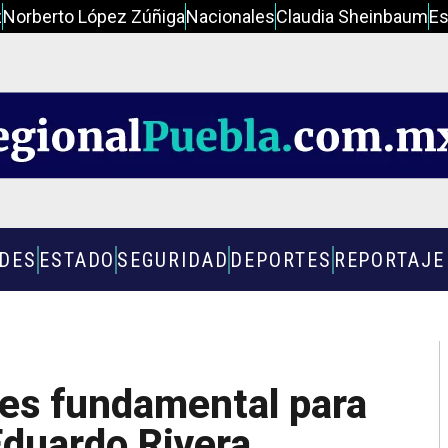
z
Norberto López Zúñiga
Nacionales
Claudia Sheinbaum
Es
ADES
ESTADO
SEGURIDAD
DEPORTES
REPORTAJE
 es fundamental para
 Eduardo Rivera