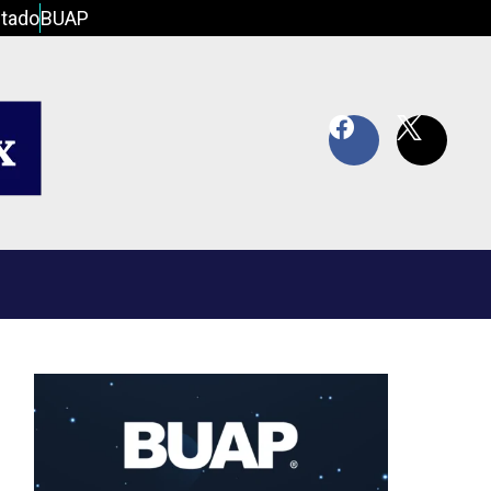
tado
BUAP