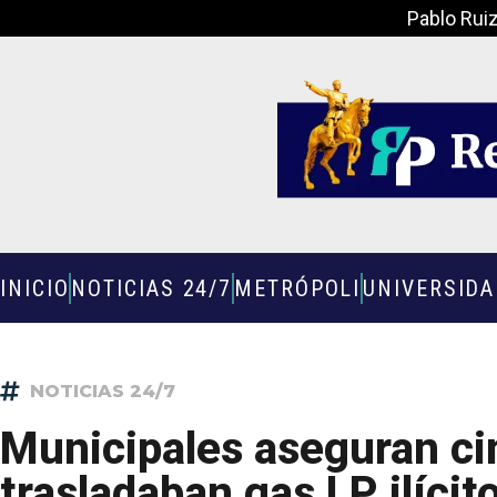
Pablo Rui
INICIO
NOTICIAS 24/7
METRÓPOLI
UNIVERSID
NOTICIAS 24/7
Municipales aseguran ci
trasladaban gas LP ilícit