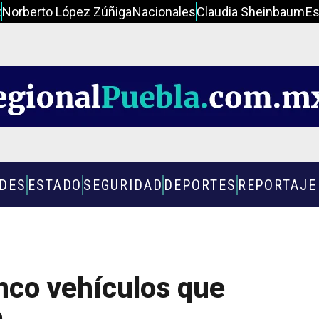
z
Norberto López Zúñiga
Nacionales
Claudia Sheinbaum
Es
ADES
ESTADO
SEGURIDAD
DEPORTES
REPORTAJE
nco vehículos que
o