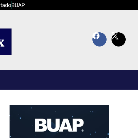
tado
BUAP