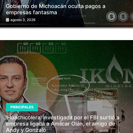
Gobierno de Michoacán oculta pagos a
empresas fantasma
agosto 3, 2026
PRINCIPALES
‘Huachicolera’ investigada por el FBI surtió a
empresa ligada a Amílcar Olán, el amigo de
Andy y Gonzalo