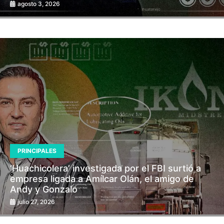
agosto 3, 2026
PRINCIPALES
‘Huachicolera’ investigada por el FBI surtió a
empresa ligada a Amílcar Olán, el amigo de
Andy y Gonzalo
julio 27, 2026