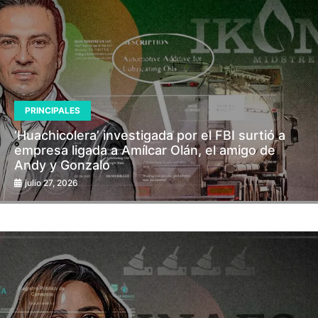
PRINCIPALES
‘Huachicolera’ investigada por el FBI surtió a
empresa ligada a Amílcar Olán, el amigo de
Andy y Gonzalo
julio 27, 2026