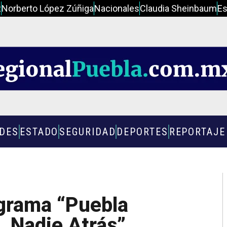
z
Norberto López Zúñiga
Nacionales
Claudia Sheinbaum
Es
ADES
ESTADO
SEGURIDAD
DEPORTES
REPORTAJE
grama “Puebla
, Nadie Atrás”