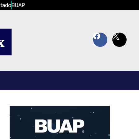
tado
BUAP