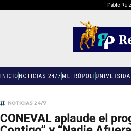
Pablo Rui
INICIO
NOTICIAS 24/7
METRÓPOLI
UNIVERSID
NOTICIAS 24/7
CONEVAL aplaude el pro
Contigo” y “Nadie Afuera