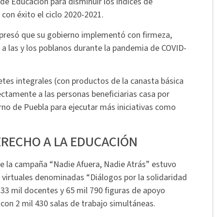
 de Educación para disminuir los índices de
 con éxito el ciclo 2020-2021.
xpresó que su gobierno implementó con firmeza,
r a las y los poblanos durante la pandemia de COVID-
tes integrales (con productos de la canasta básica
ectamente a las personas beneficiarias casa por
erno de Puebla para ejecutar más iniciativas como
ERECHO A LA EDUCACIÓN
ue la campaña “Nadie Afuera, Nadie Atrás” estuvo
 virtuales denominadas “Diálogos por la solidaridad
, 33 mil docentes y 65 mil 790 figuras de apoyo
 con 2 mil 430 salas de trabajo simultáneas.