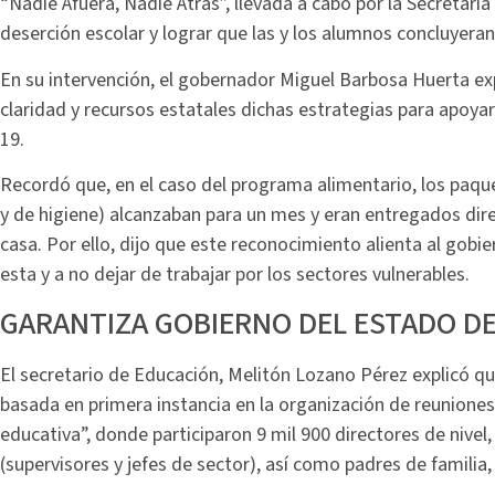
“Nadie Afuera, Nadie Atrás”, llevada a cabo por la Secretaría
deserción escolar y lograr que las y los alumnos concluyeran
En su intervención, el gobernador Miguel Barbosa Huerta e
claridad y recursos estatales dichas estrategias para apoya
19.
Recordó que, en el caso del programa alimentario, los paque
y de higiene) alcanzaban para un mes y eran entregados dir
casa. Por ello, dijo que este reconocimiento alienta al gobi
esta y a no dejar de trabajar por los sectores vulnerables.
GARANTIZA GOBIERNO DEL ESTADO D
El secretario de Educación, Melitón Lozano Pérez explicó q
basada en primera instancia en la organización de reuniones
educativa”, donde participaron 9 mil 900 directores de nivel
(supervisores y jefes de sector), así como padres de familia,