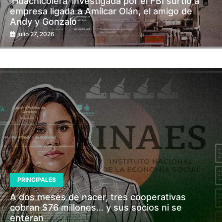
‘Huachicolera’ investigada por el FBI surtió a
empresa ligada a Amílcar Olán, el amigo de
Andy y Gonzalo
julio 27, 2026
PRINCIPALES
A dos meses de nacer, tres cooperativas
cobran $76 millones… y sus socios ni se
enteran